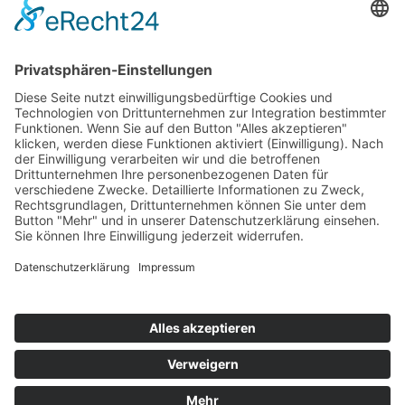
Dariusz Wojciechowski
Nienhagener Str. 5
13051 Berlin
Tel.: 030 – 96 20 42 07
E-Mail:
kontakt@gastro-hohenschoenhausen.de
Mo: 08:00-16:00 Uhr
Di: 08:00-16:00 Uhr
Mi: 08:00-16:00 Uhr
Do: 08:00-17:00 Uhr
Fr: geschlossen; nur für bestellte Patienten geöffnet