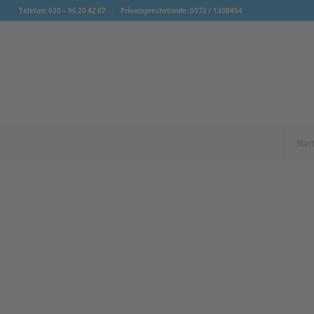
Telefon: 030 – 96 20 42 07
Privatsprechstunde: 0172 / 1308454
Star