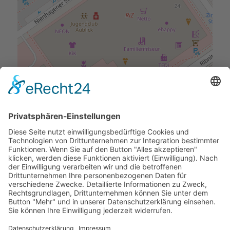
Dariusz Wojciechowski
Nienhagener Str. 5
13051 Berlin
Tel.: 030 – 96 20 42 07
E-Mail:
kontakt@gastro-hohenschoenhausen.de
Mo: 08:00-16:00 Uhr
Di: 08:00-16:00 Uhr